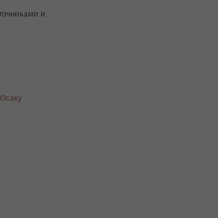
сточниками и
 Осаку