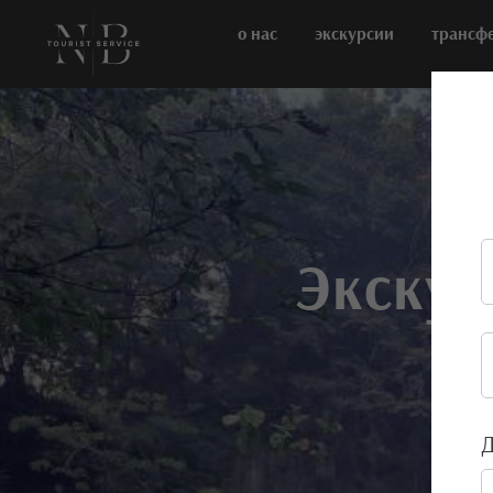
о нас
экскурсии
трансф
Экскур
Д