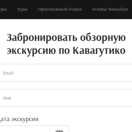
еры
туры
горнолыжный отдых
сезоны Хоккайдо
Забронировать обзорную
экскурсию по Кавагутико
ВИДЫ НА ФУДЗИ
сия на озеро Кав
Забронировать
ата экскурсии