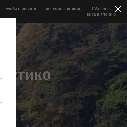
учеба в японии
лечение в японии
J-Wellness
виза в японию
агутико