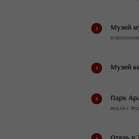
Музей м
в программ
Музей к
Парк Ар
вид на г. Фу
Отель в 