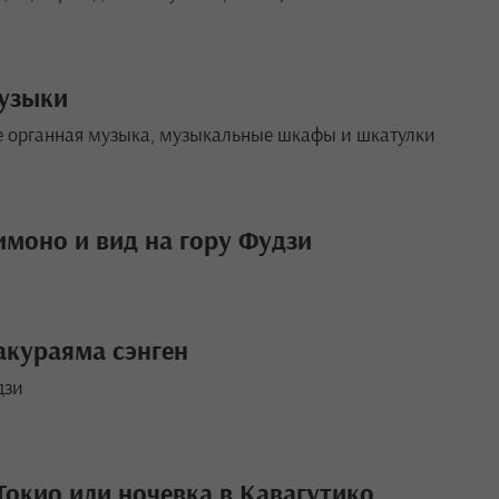
узыки
е органная музыка, музыкальные шкафы и шкатулки
имоно и вид на гору Фудзи
акураяма сэнген
дзи
Токио или ночевка в Кавагутико