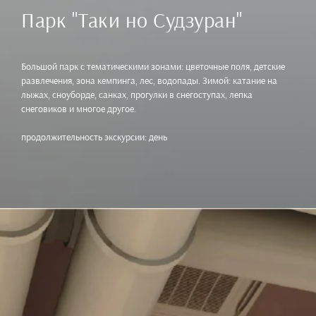
Парк "Таки но Судзуран"
Большой парк с тематическими зонами: цветочные поля, детские
развлечения, зона кемпинга, лес, водопады. Зимой: катание на
лыжах, сноуборде, санках, прогулки в снегоступах, лепка
снеговиков и многое другое.
продолжительность экскурсии: день